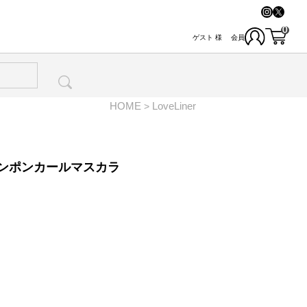
0
ゲスト
様
会員
HOME
LoveLiner
ポンポンカールマスカラ