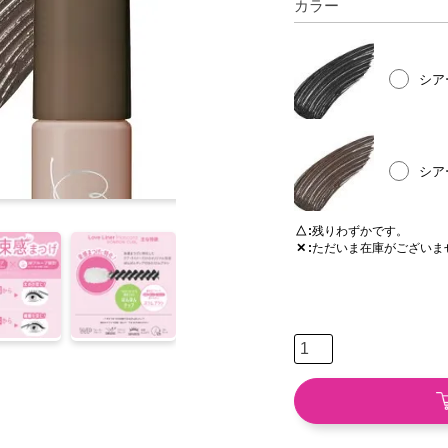
カラー
シア
シア
△
残りわずかです。
✕
ただいま在庫がございま
シ