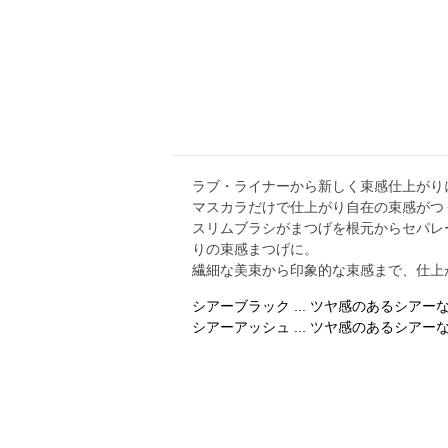
ラブ・ライナーから新しく束感仕上がり
マスカラだけで仕上がり自在の束感がつ
スリムブラシがまつげを根元からセパレ
りの束感まつげに。
繊細な美束から印象的な束感まで、仕上
シアーブラック ... ツヤ感のあるシ
シアーアッシュ ... ツヤ感のあるシア