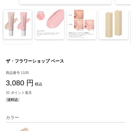
ザ・フラワーショップ ベース
商品番号
1105
3,080
税込
31
ポイント進呈
送料込
カラー