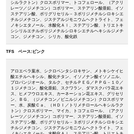
シルラクトン）クロスポリマー、トコフェロール、（アクリ
レーツ／ジメチコン）コポリマー、ステアリン酸亜鉛、イソ
ステアリン酸、ポリグリセリル－３ポリジメチルシロキシエ
チルジメチコン、ジステアルジモニウムヘクトライト、フェ
ノキシエタノール、水酸化Ａｌ、ステアリン酸、トリエトキ
シシリルエチルポリジメチルシロキシエチルヘキシルジメチ
コン、ジメチコン、シリカ、酸化鉄
TFS ベース:ピンク
アロエベラ葉水、シクロペンタシロキサン、メトキシケイヒ
酸エチルヘキシル、酸化チタン、イソノナン酸イソノニル、
プロパンジオール、タルク、セチルＰＥＧ／ＰＰＧ－１０／
１ジメチコン、酸化亜鉛、スクワラン、ダマスクバラ花エキ
ス、ヒメフウロエキス、カーネーション花エキス、グリセリ
ン、ＢＧ、（ジメチコン／ビニルジメチコン）クロスポリマ
ー、水、炭酸Ｃａ、（ＨＤＩ／トリメチロールヘキシルラク
トン）クロスポリマー、マイカ、トコフェロール、（アクリ
レーツ／ジメチコン）コポリマー、ステアリン酸亜鉛、イソ
ステアリン酸、ポリグリセリル－３ポリジメチルシロキシエ
チルジメチコン、ジステアルジモニウムヘクトライト、フェ
ノキシエタノール、水酸化Ａｌ、ステアリン酸、トリエトキ