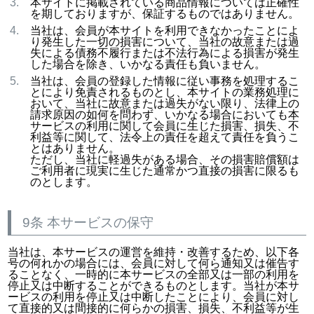
本サイトに掲載されている商品情報については正確性
を期しておりますが、保証するものではありません。
当社は、会員が本サイトを利用できなかったことによ
り発生した一切の損害について、当社の故意または過
失による債務不履行または不法行為による損害が発生
した場合を除き、いかなる責任も負いません。
当社は、会員の登録した情報に従い事務を処理するこ
とにより免責されるものとし、本サイトの業務処理に
おいて、当社に故意または過失がない限り、法律上の
請求原因の如何を問わず、いかなる場合においても本
サービスの利用に関して会員に生じた損害、損失、不
利益等に関して、法令上の責任を超えて責任を負うこ
とはありません。
ただし、当社に軽過失がある場合、その損害賠償額は
ご利用者に現実に生じた通常かつ直接の損害に限るも
のとします。
9条 本サービスの保守
当社は、本サービスの運営を維持・改善するため、以下各
号の何れかの場合には、会員に対して何ら通知又は催告す
ることなく、一時的に本サービスの全部又は一部の利用を
停止又は中断することができるものとします。当社が本サ
ービスの利用を停止又は中断したことにより、会員に対し
て直接的又は間接的に何らかの損害、損失、不利益等が生