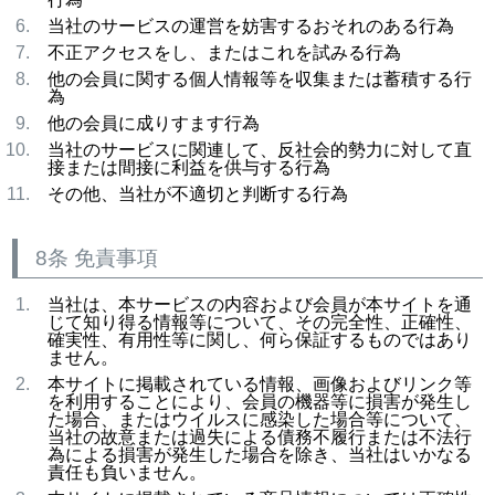
当社のサービスの運営を妨害するおそれのある行為
不正アクセスをし、またはこれを試みる行為
他の会員に関する個人情報等を収集または蓄積する行
為
他の会員に成りすます行為
当社のサービスに関連して、反社会的勢力に対して直
接または間接に利益を供与する行為
その他、当社が不適切と判断する行為
8条 免責事項
当社は、本サービスの内容および会員が本サイトを通
じて知り得る情報等について、その完全性、正確性、
確実性、有用性等に関し、何ら保証するものではあり
ません。
本サイトに掲載されている情報、画像およびリンク等
を利用することにより、会員の機器等に損害が発生し
た場合、またはウイルスに感染した場合等について、
当社の故意または過失による債務不履行または不法行
為による損害が発生した場合を除き、当社はいかなる
責任も負いません。