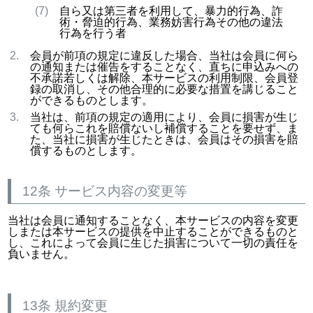
自ら又は第三者を利用して、暴力的行為、詐
術・脅迫的行為、業務妨害行為その他の違法
行為を行う者
会員が前項の規定に違反した場合、当社は会員に何ら
の通知または催告をすることなく、直ちに申込みへの
不承諾若しくは解除、本サービスの利用制限、会員登
録の取消し、その他合理的に必要な措置を講じること
ができるものとします。
当社は、前項の規定の適用により、会員に損害が生じ
ても何らこれを賠償ないし補償することを要せず、ま
た、当社に損害が生じたときは、会員はその損害を賠
償するものとします。
12条 サービス内容の変更等
当社は会員に通知することなく、本サービスの内容を変更
しまたは本サービスの提供を中止することができるものと
し、これによって会員に生じた損害について一切の責任を
負いません。
13条 規約変更