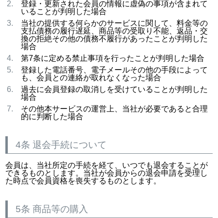
登録・更新された会員の情報に虚偽の事項が含まれて
いることが判明した場合
当社の提供する何らかのサービスに関して、料金等の
支払債務の履行遅延、商品等の受取り不能、返品・交
換の拒絶その他の債務不履行があったことが判明した
場合
第7条に定める禁止事項を行ったことが判明した場合
登録した電話番号、電子メールその他の手段によって
も、会員との連絡が取れなくなった場合
過去に会員登録の取消しを受けていることが判明した
場合
その他本サービスの運営上、当社が必要であると合理
的に判断した場合
4条 退会手続について
会員は、当社所定の手続を経て、いつでも退会することが
できるものとします。当社が会員からの退会申請を受理し
た時点で会員資格を喪失するものとします。
5条 商品等の購入