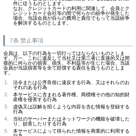
件に従うものとします。
なお、クレジットカードの利用に関連して、会員とク
レジットカード会社等の間で何らかの紛争が発生した
場合、当該会員が自らの費用と責任でもって当該紛争
を解決するものとします。
7条 禁止事項
会員は、以下の行為を一切行ってはならないものとしま
す。万一、これに違反して当社又は第三者に直接的又は間
接的に何らかの損害、損失、不利益等が生じた場合、当該
会員が当該損害等を全て賠償する責任を負うものとしま
す。
法令または公序良俗に違反する行為、又はそれらのお
それのある行為
本サービスに含まれる著作権、商標権その他の知的財
産権を侵害する行為
虚偽又は誤解を招くような内容を含む情報を登録する
行為
当社のサーバーまたはネットワークの機能を破壊した
り、妨害したりする行為
本サービスによって得られた情報を商業的に利用する
行為