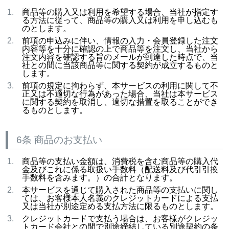
商品等の購入又は利用を希望する場合、当社が指定す
る方法に従って、商品等の購入又は利用を申し込むも
のとします。
前項の申込みに伴い、情報の入力・会員登録した注文
内容等を十分に確認の上で商品等を注文し、当社から
注文内容を確認する旨のメールが到達した時点で、当
社との間に当該商品等に関する契約が成立するものと
します。
前項の規定に拘わらず、本サービスの利用に関して不
正又は不適切な行為があった場合、当社は本サービス
に関する契約を取消し、適切な措置を取ることができ
るものとします。
6条 商品のお支払い
商品等の支払い金額は、消費税を含む商品等の購入代
金及びこれに係る取扱い手数料（配送料及び代引引換
手数料を含みます。）の合計となります。
本サービスを通じて購入された商品等の支払いに関し
ては、お客様本人名義のクレジットカードによる支払
又は当社が別途定める支払方法に限るものとします。
クレジットカードで支払う場合は、お客様がクレジッ
トカード会社との間で別途締結している別途契約の条