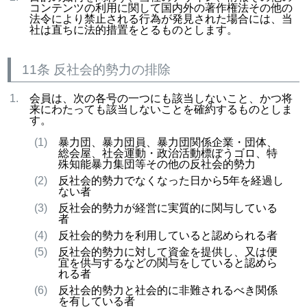
コンテンツの利用に関して国内外の著作権法その他の
法令により禁止される行為が発見された場合には、当
社は直ちに法的措置をとるものとします。
11条 反社会的勢力の排除
会員は、次の各号の一つにも該当しないこと、かつ将
来にわたっても該当しないことを確約するものとしま
す。
暴力団、暴力団員、暴力団関係企業・団体、
総会屋、社会運動・政治活動標ぼうゴロ、特
殊知能暴力集団等その他の反社会的勢力
反社会的勢力でなくなった日から5年を経過し
ない者
反社会的勢力が経営に実質的に関与している
者
反社会的勢力を利用していると認められる者
反社会的勢力に対して資金を提供し、又は便
宜を供与するなどの関与をしていると認めら
れる者
反社会的勢力と社会的に非難されるべき関係
を有している者