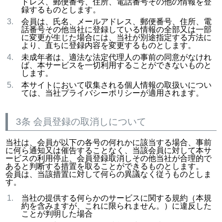
ドレス、郵便番号、住所、電話番号その他の情報を登
録するものとします。
会員は、氏名、メールアドレス、郵便番号、住所、電
話番号その他当社に登録している情報の全部又は一部
に変更が生じた場合には、当社が別途指定する方法に
より、直ちに登録内容を変更するものとします。
未成年者は、適法な法定代理人の事前の同意がなけれ
ば、本サービスを一切利用することができないものと
します。
本サイトにおいて収集される個人情報の取扱いについ
ては、当社プライバシーポリシーが適用されます。
3条 会員登録の取消しについて
当社は、会員が以下の各号の何れかに該当する場合、事前
に何ら通知又は催告することなく、当該会員に対して本サ
ービスの利用停止、会員登録取消しその他当社が合理的で
あると判断する措置を取ることができるものとします。
会員は、当該措置に対して何らの異議なく従うものとしま
す。
当社の提供する何らかのサービスに関する規約（本規
約を含みますが、これに限られません。）に違反した
ことが判明した場合