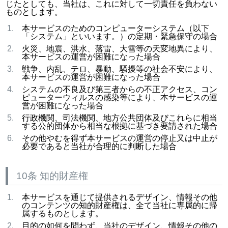
じたとしても、当社は、これに対して一切責任を負わない
ものとします。
本サービスのためのコンピューターシステム（以下
「システム」といいます。）の定期・緊急保守の場合
火災、地震、洪水、落雷、大雪等の天変地異により、
本サービスの運営が困難になった場合
戦争、内乱、テロ、暴動、騒擾等の社会不安により、
本サービスの運営が困難になった場合
システムの不良及び第三者からの不正アクセス、コン
ピューターウィルスの感染等により、本サービスの運
営が困難になった場合
行政機関、司法機関、地方公共団体及びこれらに相当
する公的団体から相当な根拠に基づき要請された場合
その他やむを得ず本サービスの運営の停止又は中止が
必要であると当社が合理的に判断した場合
10条 知的財産権
本サービスを通じて提供されるデザイン、情報その他
のコンテンツの知的財産権は、全て当社に専属的に帰
属するものとします。
目的の如何を問わず、当社のデザイン、情報その他の