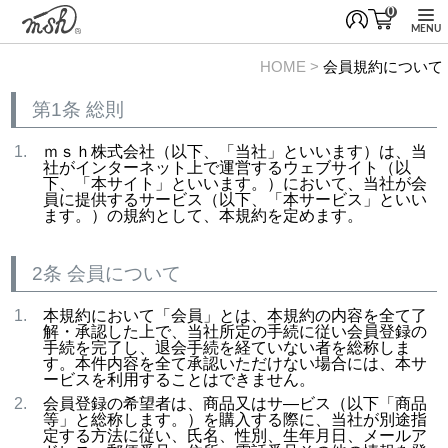
0
MENU
HOME
会員規約について
第1条 総則
ｍｓｈ株式会社（以下、「当社」といいます）は、当
社がインターネット上で運営するウェブサイト（以
下、「本サイト」といいます。）において、当社が会
員に提供するサービス（以下、「本サービス」といい
ます。）の規約として、本規約を定めます。
2条 会員について
本規約において「会員」とは、本規約の内容を全て了
解・承認した上で、当社所定の手続に従い会員登録の
手続を完了し、退会手続を経ていない者を総称しま
す。本件内容を全て承認いただけない場合には、本サ
ービスを利用することはできません。
会員登録の希望者は、商品又はサ―ビス（以下「商品
等」と総称します。）を購入する際に、当社が別途指
定する方法に従い、氏名、性別、生年月日、メールア