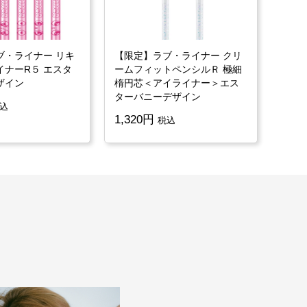
ブ・ライナー リキ
【限定】ラブ・ライナー クリ
【限
イナーR５ エスタ
ームフィットペンシルＲ 極細
ッド
ザイン
楕円芯＜アイライナー＞エス
1,76
ターバニーデザイン
込
1,320
税込