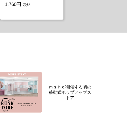
1,760円
税込
ｍｓｈが開催する初の
移動式ポップアップス
トア