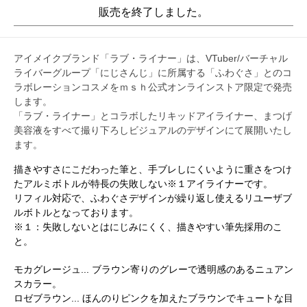
販売を終了しました。
アイメイクブランド「ラブ・ライナー」は、VTuber/バーチャル
ライバーグループ「にじさんじ」に所属する「ふわぐさ」とのコ
ラボレーションコスメをｍｓｈ公式オンラインストア限定で発売
します。
「ラブ・ライナー」とコラボしたリキッドアイライナー、まつげ
美容液をすべて撮り下ろしビジュアルのデザインにて展開いたし
ます。
描きやすさにこだわった筆と、手ブレしにくいように重さをつけ
たアルミボトルが特長の失敗しない※１アイライナーです。
リフィル対応で、ふわぐさデザインが繰り返し使えるリユーザブ
ルボトルとなっております。
※１：失敗しないとはにじみにくく、描きやすい筆先採用のこ
と。
モカグレージュ... ブラウン寄りのグレーで透明感のあるニュアン
スカラー。
ロゼブラウン... ほんのりピンクを加えたブラウンでキュートな目