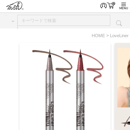
0
MENU
HOME
LoveLiner