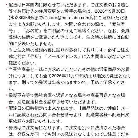
配送は日本国内に限らせていただきます。ご注文後のお引越し
等でお届け先の住所変更をご希望の場合は、2026年9月30日
(水)23時59分までにstore@msh-labo.com宛にご連絡いただき
ますようお願いいたします。お問い合わせの際は、「受注番
号」、「お名前」をご明記のうえご連絡ください。なお、会員
登録の住所をご変更いただきましても、注文時の住所には自動
的に反映いたしません。
※ご注文時の登録内容に誤りが多発しております。必ずご注文
確定前に「住所」「メールアドレス」に入力間違いがないかご
確認ください。
当受注商品と一緒にお求めいただいたその他の通常商品のお届
けにつきましても全て2026年11月中旬頃より順次の発送となり
ます。別々での発送は出来かねますので、予めご了承くださ
い。
長期不在等で弊社倉庫へ返送となる場合や商品再送となる場
合、別途配送料金を請求させていただきます。
配達日の日時指定は出来かねます。【商品発送のご連絡】メー
ルに記載されたお問い合わせ番号より、配送業者様へ配達日変
更依頼をお願いいたします。
発送はご注文毎になります。ご注文を別々に決済された場合
は、発送先が同一でも別々の発送となりますのでご注意くださ