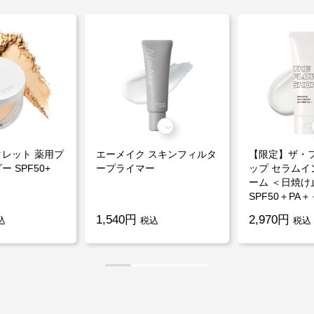
レット 薬用プ
エーメイク スキンフィルタ
【限定】ザ・
 SPF50+
ープライマー
ップ セラムイ
ーム ＜日焼け
SPF50＋PA
1,540円
2,970円
込
税込
税込