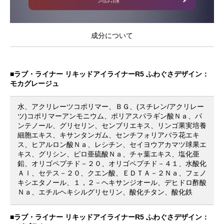
成分について
■ラブ・ライナー リキッドアイライナーR5 ふわぐさデザイン：
モカグレージュ
水、アクリレーツコポリマー、ＢＧ、(スチレン/アクリレー
ツ)コポリマーアンモニウム、ポリアスパラギン酸Ｎａ、パ
ンテノール、グリセリン、センブリエキス、リンゴ果実培養
細胞エキス、キサンタンガム、センチフォリアバラ花エキ
ス、ヒアルロン酸Ｎａ、レシチン、セイヨウアカマツ球果エ
キス、グリシン、ピロ亜硫酸Ｎａ、チャ葉エキス、塩化亜
鉛、オリゴペプチド－２０、オリゴペプチド－４１、水酸化
Ａｌ、セテス－２０、クエン酸、ＥＤＴＡ－２Ｎａ、フェノ
キシエタノール、１，２－ヘキサンジオール、デヒドロ酢酸
Ｎａ、エチルヘキシルグリセリン、酸化チタン、酸化鉄
■ラブ・ライナー リキッドアイライナーR5 ふわぐさデザイン：