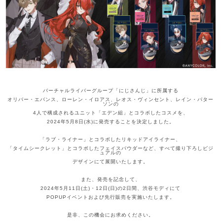
バーチャルライバーグループ「にじさんじ」に所属する
オリバー・エバンス、ローレン・イロアス、レオス・ヴィンセント、レイン・パター
ソンの
4人で構成されるユニット「エデン組」とコラボしたコスメを、
2024年5月8日(水)に発売することを決定しました。
「ラブ・ライナー」とコラボしたリキッドアイライナー、
「タイムシークレット」とコラボしたフェイスパウダーなど、すべて撮り下ろしビジ
ュアルの
デザインにて展開いたします。
また、発売を記念して、
2024年5月11日(土)・12日(日)の2日間、渋谷モディにて
POPUPイベントおよび先行販売を実施いたします。
是非、この機会にお求めください。